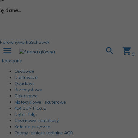
 dane...
Porównywarka
Schowek
0
Kategorie
Osobowe
Dostawcze
Quadowe
Przemysłowe
Gokartowe
Motocyklowe i skuterowe
4x4 SUV Pickup
Dętki i felgi
Ciężarowe i autobusy
Koła do przyczep
Opony rolnicze radialne AGR