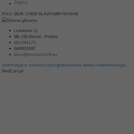
Zapisz
P.H.U. BIUR-CHEM SŁAWOMIR NOWAK
Lotników 11
88-190
Barcin
,
Polska
661394173,
669925387
biuro@motostar24.eu
Informacja o cookies
|
oprogramowanie sklepu internetowego
RedCart.pl