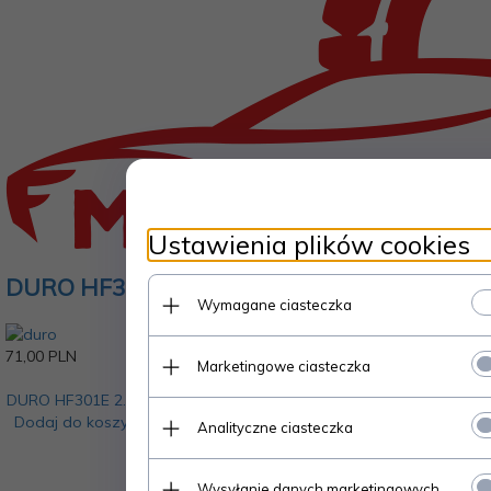
Ustawienia plików cookies
DURO HF301E 2.25-17 33L 4PR E# TT
Wymagane ciasteczka
71,
00
PLN
Marketingowe ciasteczka
DURO HF301E 2.25-17 33L 4PR E# TT
Dodaj do koszyka
Analityczne ciasteczka
Wysyłanie danych marketingowych