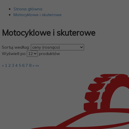
Strona główna
Motocyklowe i skuterowe
Motocyklowe i skuterowe
sort
Sortuj według:
pop
Wyświetl po
produktów
«
1
2
3
4
5
6
7
8
»
»»