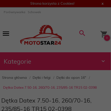
Strona korzysta z Cookies!
x
Porównywarka
Schowek
0
Kategorie
Strona główna
Dętki i felgi
Dętki do opon 16"
Dętka Datex 7.50-16, 260/70-16, 235/85-16 TR15 02-0398
Dętka Datex 7.50-16, 260/70-16,
235/85-16 TR15 02-0398