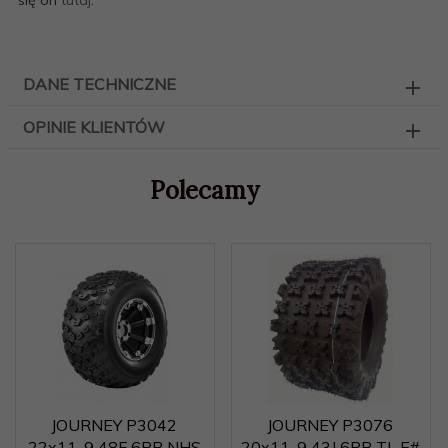
DANE TECHNICZNE
OPINIE KLIENTÓW
Polecamy
JOURNEY P3042
JOURNEY P3076
22x11-9 48F 6PR NHS
20x11-9 43J 6PR TL E#