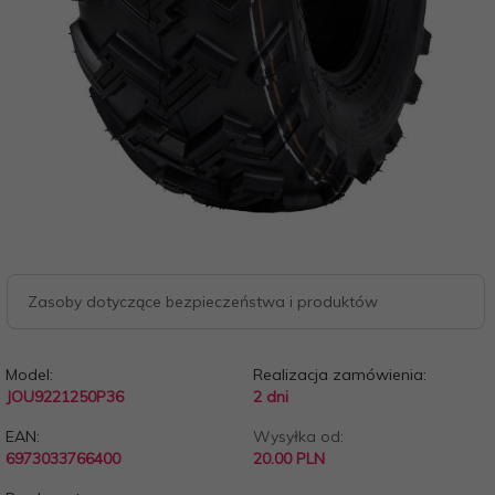
Zasoby dotyczące bezpieczeństwa i produktów
Model:
Realizacja zamówienia:
JOU9221250P36
2 dni
EAN:
Wysyłka od:
6973033766400
20.00 PLN