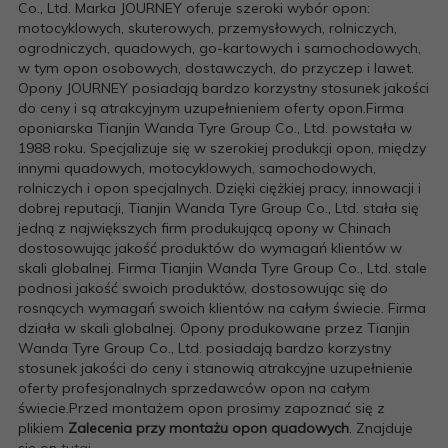
Co., Ltd. Marka JOURNEY oferuje szeroki wybór opon:
motocyklowych, skuterowych, przemysłowych, rolniczych,
ogrodniczych, quadowych, go-kartowych i samochodowych,
w tym opon osobowych, dostawczych, do przyczep i lawet.
Opony JOURNEY posiadają bardzo korzystny stosunek jakości
do ceny i są atrakcyjnym uzupełnieniem oferty opon.Firma
oponiarska Tianjin Wanda Tyre Group Co., Ltd. powstała w
1988 roku. Specjalizuje się w szerokiej produkcji opon, między
innymi quadowych, motocyklowych, samochodowych,
rolniczych i opon specjalnych. Dzięki ciężkiej pracy, innowacji i
dobrej reputacji, Tianjin Wanda Tyre Group Co., Ltd. stała się
jedną z największych firm produkującą opony w Chinach
dostosowując jakość produktów do wymagań klientów w
skali globalnej. Firma Tianjin Wanda Tyre Group Co., Ltd. stale
podnosi jakość swoich produktów, dostosowując się do
rosnących wymagań swoich klientów na całym świecie. Firma
działa w skali globalnej. Opony produkowane przez Tianjin
Wanda Tyre Group Co., Ltd. posiadają bardzo korzystny
stosunek jakości do ceny i stanowią atrakcyjne uzupełnienie
oferty profesjonalnych sprzedawców opon na całym
świecie.Przed montażem opon prosimy zapoznać się z
plikiem
Zalecenia przy montażu opon quadowych
. Znajduje
się on
tutaj
.