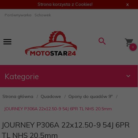
Strona korzysta z Cookies!
x
Porównywarka
Schowek
0
Kategorie
Strona główna
Quadowe
Opony do quadów 9"
JOURNEY P306A 22x12.50-9 54J 6PR TL NHS 20.5mm
JOURNEY P306A 22x12.50-9 54J 6PR
TL NHS 20.5mm