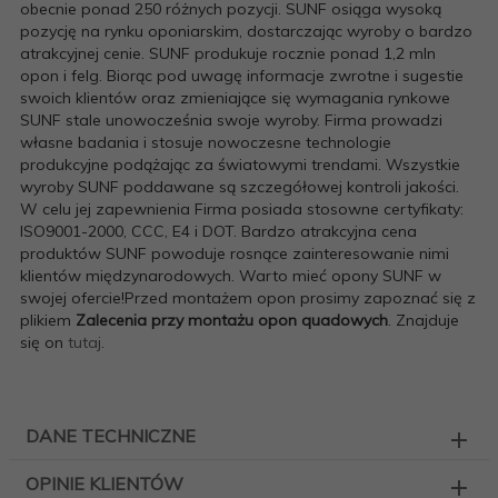
obecnie ponad 250 różnych pozycji. SUNF osiąga wysoką
pozycję na rynku oponiarskim, dostarczając wyroby o bardzo
atrakcyjnej cenie. SUNF produkuje rocznie ponad 1,2 mln
opon i felg. Biorąc pod uwagę informacje zwrotne i sugestie
swoich klientów oraz zmieniające się wymagania rynkowe
SUNF stale unowocześnia swoje wyroby. Firma prowadzi
własne badania i stosuje nowoczesne technologie
produkcyjne podążając za światowymi trendami. Wszystkie
wyroby SUNF poddawane są szczegółowej kontroli jakości.
W celu jej zapewnienia Firma posiada stosowne certyfikaty:
ISO9001-2000, CCC, E4 i DOT. Bardzo atrakcyjna cena
produktów SUNF powoduje rosnące zainteresowanie nimi
klientów międzynarodowych. Warto mieć opony SUNF w
swojej ofercie!Przed montażem opon prosimy zapoznać się z
plikiem
Zalecenia przy montażu opon quadowych
. Znajduje
się on
tutaj
.
DANE TECHNICZNE
OPINIE KLIENTÓW