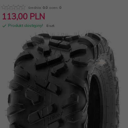
średnia:
0.0
ocen:
0
113,
00
PLN
Produkt dostępny!
8 szt.