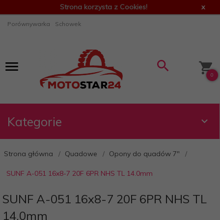
Strona korzysta z Cookies!
x
Porównywarka
Schowek
0
Kategorie
Strona główna
Quadowe
Opony do quadów 7"
SUNF A-051 16x8-7 20F 6PR NHS TL 14.0mm
SUNF A-051 16x8-7 20F 6PR NHS TL
14.0mm