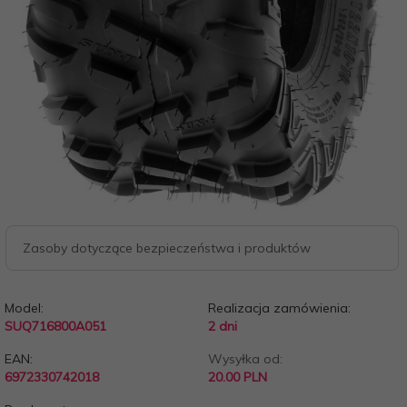
Zasoby dotyczące bezpieczeństwa i produktów
Model:
Realizacja zamówienia:
SUQ716800A051
2 dni
EAN:
Wysyłka od:
6972330742018
20.00 PLN