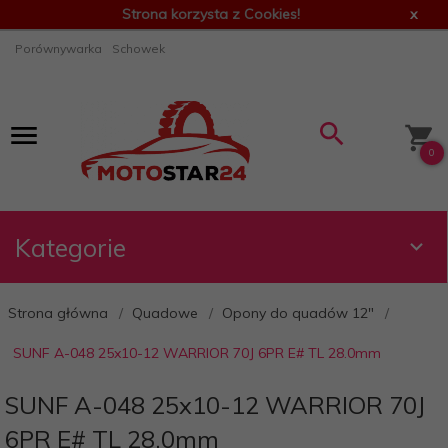
Strona korzysta z Cookies!
x
Porównywarka
Schowek
0
Kategorie
Strona główna
Quadowe
Opony do quadów 12"
SUNF A-048 25x10-12 WARRIOR 70J 6PR E# TL 28.0mm
SUNF A-048 25x10-12 WARRIOR 70J
6PR E# TL 28.0mm