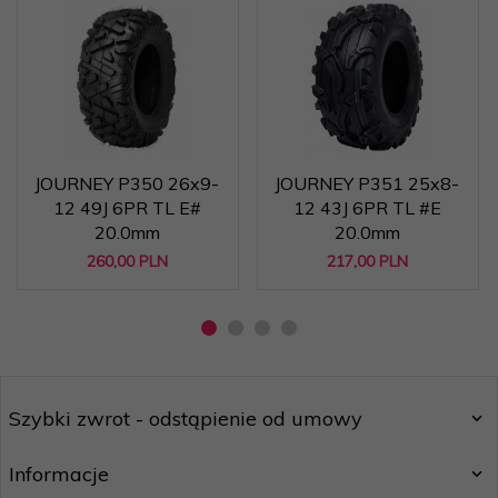
JOURNEY P350 26x9-
JOURNEY P351 25x8-
12 49J 6PR TL E#
12 43J 6PR TL #E
20.0mm
20.0mm
260,
00
PLN
217,
00
PLN
Szybki zwrot - odstąpienie od umowy
Informacje