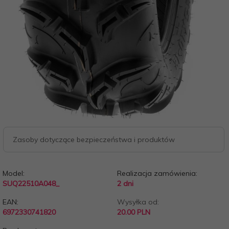
Zasoby dotyczące bezpieczeństwa i produktów
Model:
Realizacja zamówienia:
SUQ22510A048_
2 dni
EAN:
Wysyłka od:
6972330741820
20.00 PLN