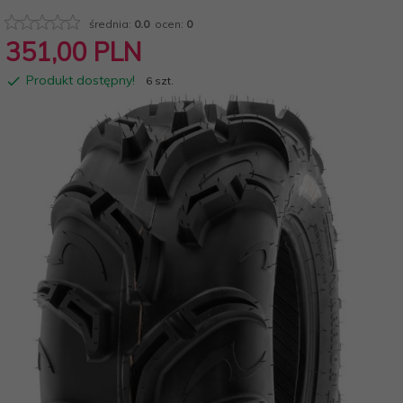
średnia:
0.0
ocen:
0
351,
00
PLN
Produkt dostępny!
6 szt.