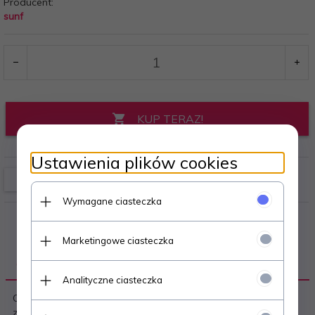
Producent:
sunf
KUP TERAZ!
Ustawienia plików cookies
Wymagane ciasteczka
Marketingowe ciasteczka
OPIS PRODUKTU
Analityczne ciasteczka
Opona SUNF A-048 charakteruzyję się mocną konstrukcją,
zwiększoną odpornością na przebicia, rozerwania i rozcięcia.