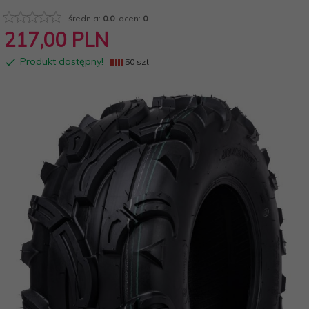
średnia:
0.0
ocen:
0
217,
00
PLN
Produkt dostępny!
50 szt.