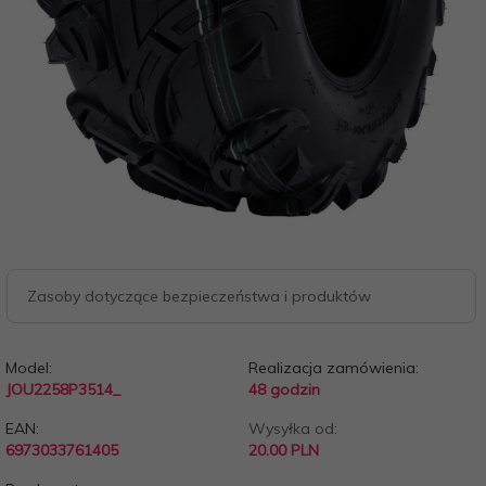
Zasoby dotyczące bezpieczeństwa i produktów
Model:
Realizacja zamówienia:
JOU2258P3514_
48 godzin
EAN:
Wysyłka od:
6973033761405
20.00 PLN