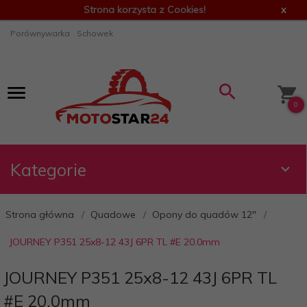
Strona korzysta z Cookies!
x
Porównywarka
Schowek
0
Kategorie
Strona główna
Quadowe
Opony do quadów 12"
JOURNEY P351 25x8-12 43J 6PR TL #E 20.0mm
JOURNEY P351 25x8-12 43J 6PR TL
#E 20.0mm