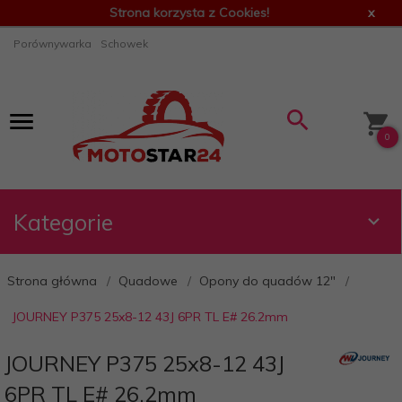
Strona korzysta z Cookies!
x
Porównywarka
Schowek
0
Kategorie
Strona główna
Quadowe
Opony do quadów 12"
JOURNEY P375 25x8-12 43J 6PR TL E# 26.2mm
JOURNEY P375 25x8-12 43J
6PR TL E# 26.2mm