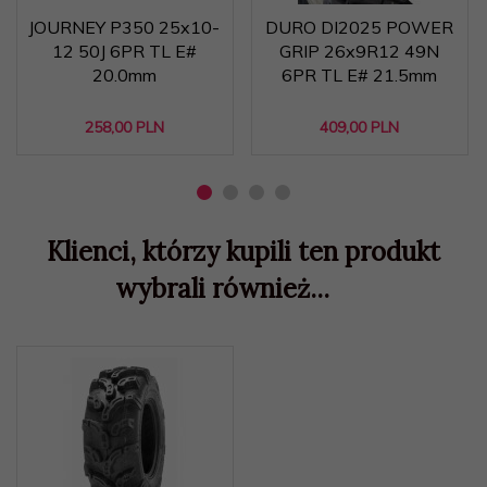
JOURNEY P350 25x10-
DURO DI2025 POWER
12 50J 6PR TL E#
GRIP 26x9R12 49N
20.0mm
6PR TL E# 21.5mm
258,
00
PLN
409,
00
PLN
Klienci, którzy kupili ten produkt
wybrali również...