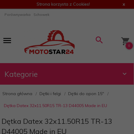
Strona korzysta z Cookies!
x
Porównywarka
Schowek
0
Kategorie
Strona główna
Dętki i felgi
Dętki do opon 15"
Dętka Datex 32x11.50R15 TR-13 D44005 Made in EU
Dętka Datex 32x11.50R15 TR-13
D44005 Made in EU