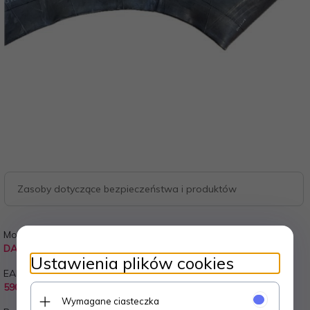
Zasoby dotyczące bezpieczeństwa i produktów
Model:
Realizacja zamówienia:
DADP15321150D
2 dni
Ustawienia plików cookies
EAN:
Wysyłka od:
5905907500316
20.00 PLN
Wymagane ciasteczka