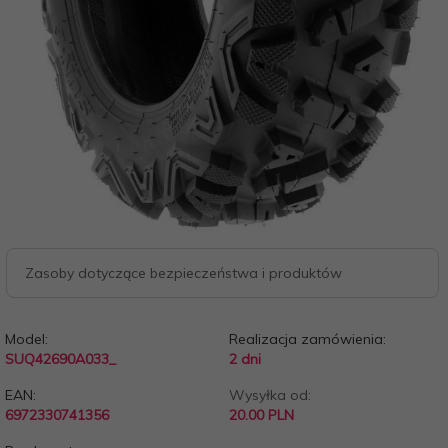
Zasoby dotyczące bezpieczeństwa i produktów
Model:
Realizacja zamówienia:
SUQ42690A033_
2 dni
EAN:
Wysyłka od:
6972330741356
20.00 PLN