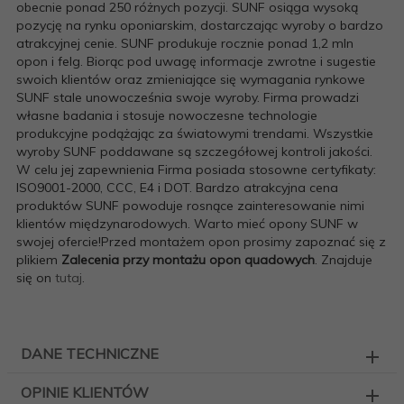
obecnie ponad 250 różnych pozycji. SUNF osiąga wysoką
pozycję na rynku oponiarskim, dostarczając wyroby o bardzo
atrakcyjnej cenie. SUNF produkuje rocznie ponad 1,2 mln
opon i felg. Biorąc pod uwagę informacje zwrotne i sugestie
swoich klientów oraz zmieniające się wymagania rynkowe
SUNF stale unowocześnia swoje wyroby. Firma prowadzi
własne badania i stosuje nowoczesne technologie
produkcyjne podążając za światowymi trendami. Wszystkie
wyroby SUNF poddawane są szczegółowej kontroli jakości.
W celu jej zapewnienia Firma posiada stosowne certyfikaty:
ISO9001-2000, CCC, E4 i DOT. Bardzo atrakcyjna cena
produktów SUNF powoduje rosnące zainteresowanie nimi
klientów międzynarodowych. Warto mieć opony SUNF w
swojej ofercie!Przed montażem opon prosimy zapoznać się z
plikiem
Zalecenia przy montażu opon quadowych
. Znajduje
się on
tutaj
.
DANE TECHNICZNE
OPINIE KLIENTÓW