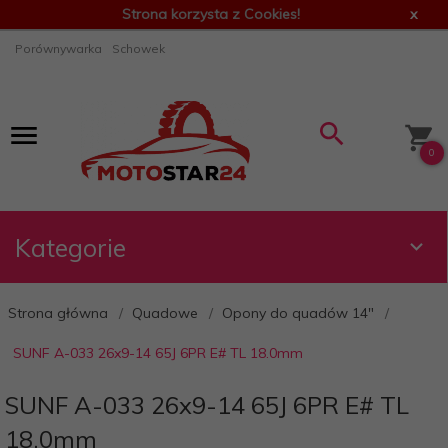
Strona korzysta z Cookies!
x
Porównywarka
Schowek
0
Kategorie
Strona główna
Quadowe
Opony do quadów 14"
SUNF A-033 26x9-14 65J 6PR E# TL 18.0mm
SUNF A-033 26x9-14 65J 6PR E# TL
18.0mm