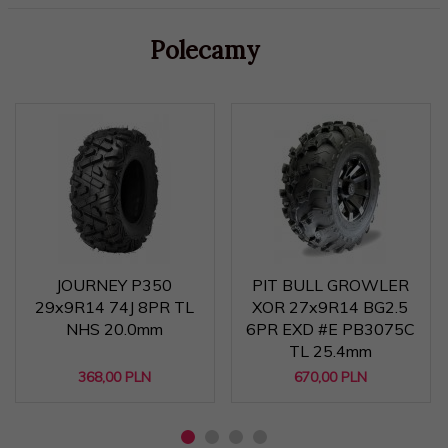
Polecamy
JOURNEY P350
PIT BULL GROWLER
29x9R14 74J 8PR TL
XOR 27x9R14 BG2.5
NHS 20.0mm
6PR EXD #E PB3075C
TL 25.4mm
368,
00
PLN
670,
00
PLN