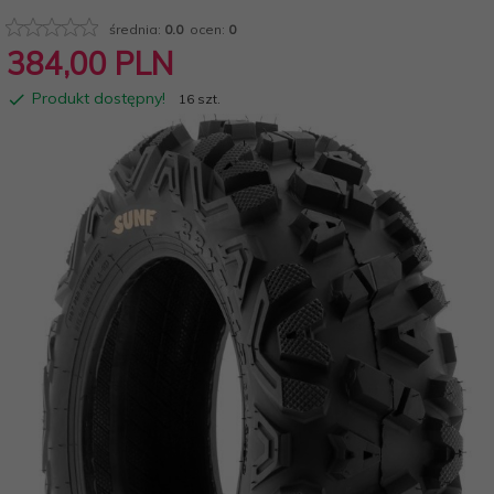
średnia:
0.0
ocen:
0
384,
00
PLN
Produkt dostępny!
16 szt.