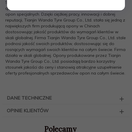
Specjalizuje się w szerokiej produkcji opon, między innymi
quadowych, motocyklowych, samochodowych, rolniczych i
opon specjalnych. Dzięki ciężkiej pracy, innowacji i dobrej
reputacji, Tianjin Wanda Tyre Group Co., Ltd. stała się jedną z
największych firm produkującą opony w Chinach
dostosowując jakość produktów do wymagań klientów w
skali globalnej. Firma Tianjin Wanda Tyre Group Co., Ltd. stale
podnosi jakość swoich produktów, dostosowując się do
rosnących wymagań swoich klientów na całym świecie. Firma
działa w skali globalnej. Opony produkowane przez Tianjin
Wanda Tyre Group Co., Ltd. posiadają bardzo korzystny
stosunek jakości do ceny i stanowią atrakcyjne uzupełnienie
oferty profesjonalnych sprzedawców opon na całym świecie.
DANE TECHNICZNE
OPINIE KLIENTÓW
Polecamy