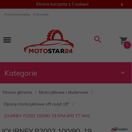
Strona korzysta z Cookies!
x
Porównywarka
Schowek
0
Kategorie
Strona główna
Motocyklowe i skuterowe
Opony motocyklowe off road 19"
JOURNEY P2002 100/90-19 57M 4PR TT NHS
JOURNEY P2002 100/90-19