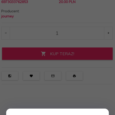
6973033762853
20.00 PLN
Producent:
journey
KUP TERAZ!