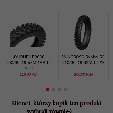
JOURNEY P2006
WINCROSS RyMax 50
100/90-19 57M 4PR TT
110/90-19 62M TT #E
NHS
116,
00
PLN
200,
00
PLN
Klienci, którzy kupili ten produkt
wybrali również...