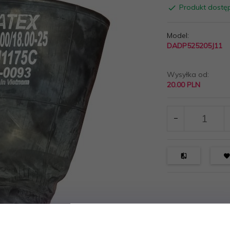
Produkt dostę
Model:
DADP525205J11
Wysyłka od:
20.00 PLN