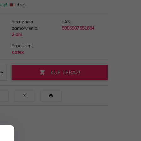
pny!
4 szt.
Realizacja
EAN:
zamówienia:
5905907551684
2 dni
Producent:
datex
KUP TERAZ!