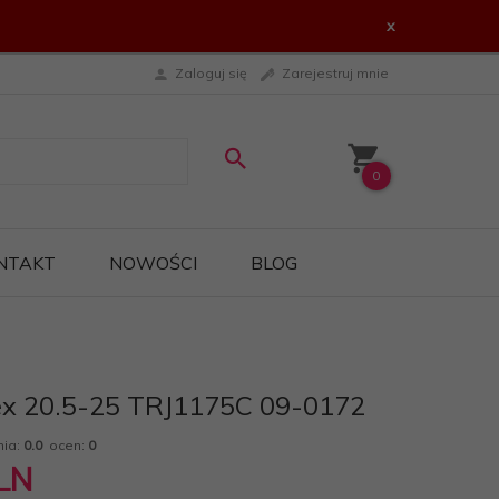
x
Zaloguj się
Zarejestruj mnie
0
NTAKT
NOWOŚCI
BLOG
ex 20.5-25 TRJ1175C 09-0172
nia:
0.0
ocen:
0
LN