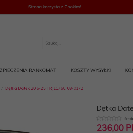
Strona korzysta z Cookies!
ZPIECZENIA RANKOMAT
KOSZTY WYSYŁKI
KO
Dętka Datex 20.5-25 TRJ1175C 09-0172
Dętka Dat
śred
236,
00
P