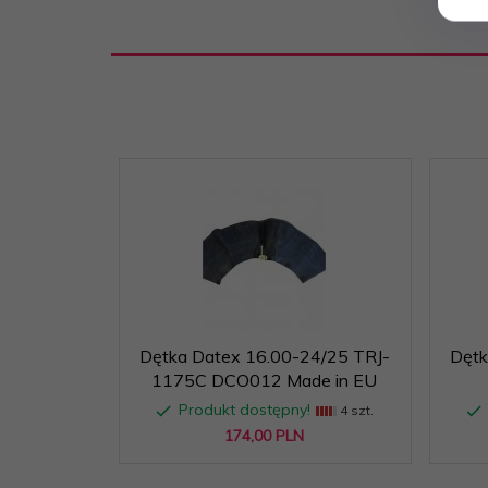
Dane
producenta
Lucky Star Polska Sp. z o
(Rozporządzenie
UE 2023/988):
EAN:
5905907551684
Kod producenta:
09-0172
Magazyn:
M28
Objętość:
0,0228
Dętka Datex 16.00-24/25 TRJ-
Dętk
1175C DCO012 Made in EU
Osoba
Produkt dostępny!
4 szt.
odpowiedzialna
Lucky Star Polska Sp. z o
174,
00
PLN
(Rozporządzenie
UE 2023/988):