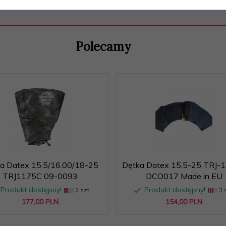
.o. Pogonowskiego 56/58 90-619 Łódź
Polecamy
a Datex 15.5/16.00/18-25
Dętka Datex 15.5-25 TRJ-
TRJ1175C 09-0093
DCO017 Made in EU
Produkt dostępny!
Produkt dostępny!
2 szt.
3 s
.o. Pogonowskiego 56/58 90-619 Łódź
177,
00
PLN
154,
00
PLN