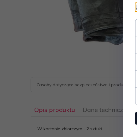
Zasoby dotyczące bezpieczeństwa i produktów
Opis produktu
Dane techniczne
W kartonie zbiorczym - 2 sztuki