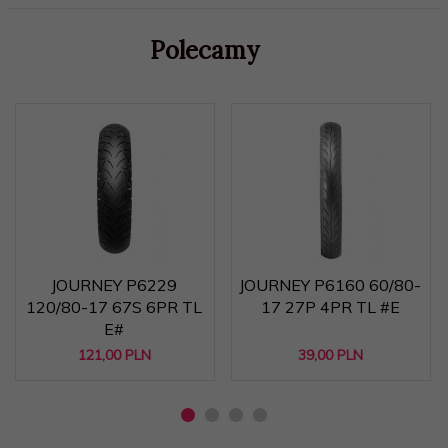
Polecamy
JOURNEY P6229
JOURNEY P6160 60/80-
120/80-17 67S 6PR TL
17 27P 4PR TL #E
E#
121,
00
PLN
39,
00
PLN