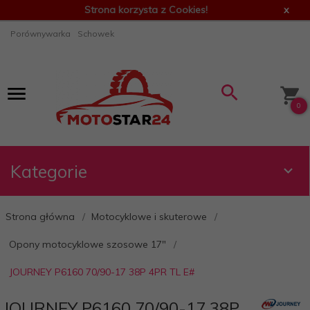
Strona korzysta z Cookies!
x
Porównywarka
Schowek
0
Kategorie
Strona główna
Motocyklowe i skuterowe
Opony motocyklowe szosowe 17"
JOURNEY P6160 70/90-17 38P 4PR TL E#
JOURNEY P6160 70/90-17 38P