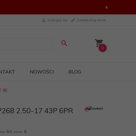
x
Zaloguj się
Zarejestruj mnie
0
NTAKT
NOWOŚCI
BLOG
T #E
268 2.50-17 43P 6PR
nia:
0.0
ocen:
0