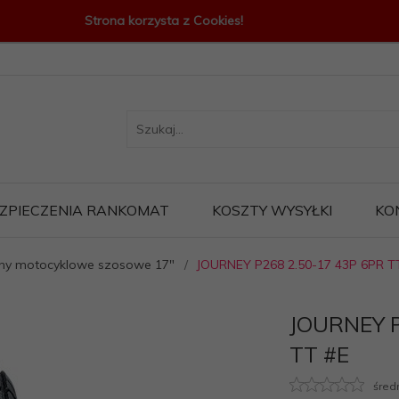
Strona korzysta z Cookies!
ZPIECZENIA RANKOMAT
KOSZTY WYSYŁKI
KO
ny motocyklowe szosowe 17"
JOURNEY P268 2.50-17 43P 6PR T
JOURNEY P
TT #E
śred