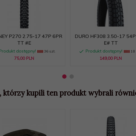
EY P270 2.75-17 47P 6PR
DURO HF308 3.50-17 54P
TT #E
E# TT
Produkt dostępny!
Produkt dostępny!
36 szt.
18 
75,
00
PLN
149,
00
PLN
, którzy kupili ten produkt wybrali równie
.o. Pogonowskiego 56/58 90-619 Łódź