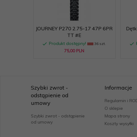
Producent:
JOURNEY
Rozmiar:
2.50-17
JOURNEY P270 2.75-17 47P 6PR
Dętk
TT #E
Rozmiar felgi:
17
Produkt dostępny!
36 szt.
75,
00
PLN
Sezon:
letnie
Szerokość:
2.50
Szerokość
Szybki zwrot -
Informacje
64
całkowita [mm]:
odstąpienie od
Regulamin i R
umowy
Tabela:
2.50-17
O sklepie
Szybki zwrot - odstąpienie
Mapa strony
od umowy
Koszty wysyłki
TT/TL:
TT