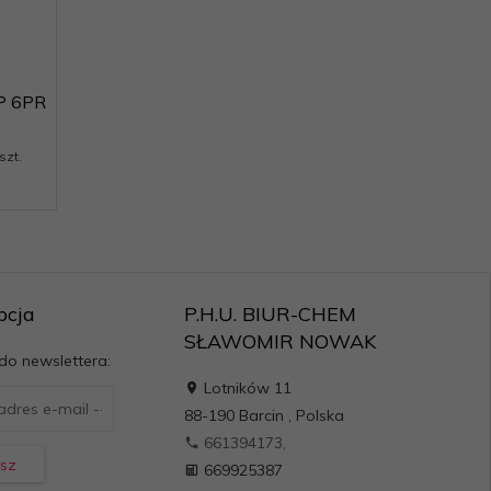
P 6PR
szt.
pcja
P.H.U. BIUR-CHEM
SŁAWOMIR NOWAK
 do newslettera:
Lotników 11
88-190
Barcin
,
Polska
661394173,
sz
669925387