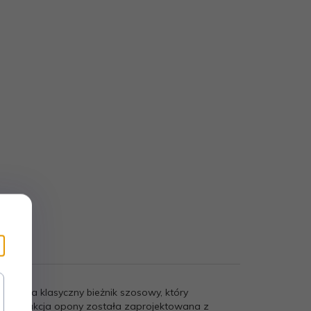
iada klasyczny bieżnik szosowy, który
onstrukcja opony została zaprojektowana z