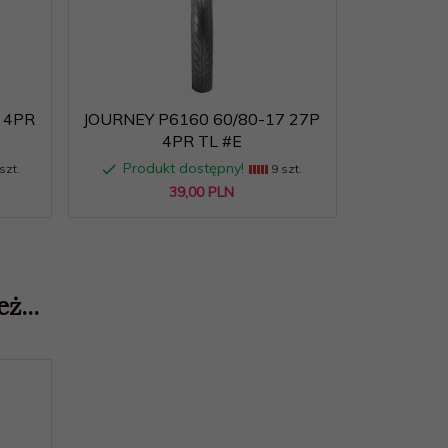
 4PR
JOURNEY P6160 60/80-17 27P
JOURNEY 
4PR TL #E
Produkt dostępny!
Produk
szt.
9 szt.
39,
00
PLN
ż...