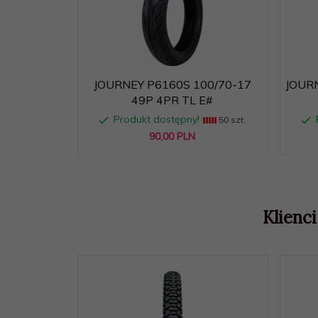
Indeks
P
prędkości:
Kod producenta:
JOM7250P268P6
JOURNEY P6160S 100/70-17
JOURN
49P 4PR TL E#
Magazyn:
M28
Produkt dostępny!
50 szt.
90,
00
PLN
Nazwa:
P268
Objętość:
0.0025
Osoba
Klienci
odpowiedzialna
Lucky Star Polska Sp. z o
(Rozporządzenie
UE 2023/988):
PR:
6PR