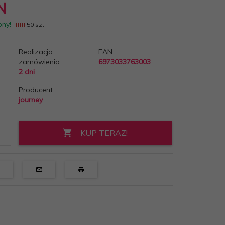
N
pny!
50 szt.
Realizacja
EAN:
zamówienia:
6973033763003
2 dni
Producent:
journey
KUP TERAZ!