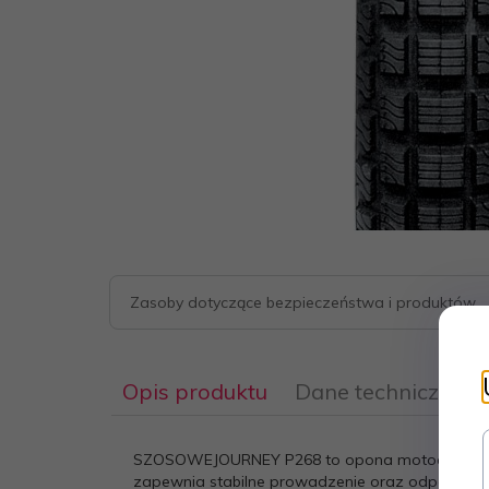
Zasoby dotyczące bezpieczeństwa i produktów
Opis produktu
Dane techniczne
SZOSOWEJOURNEY P268 to opona motocyklowa pr
zapewnia stabilne prowadzenie oraz odpowiedn