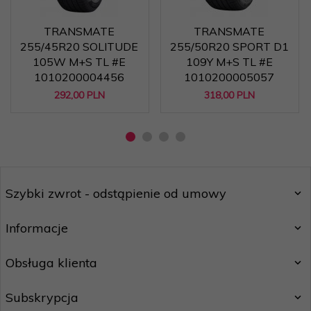
TRANSMATE
TRANSMATE
255/45R20 SOLITUDE
255/50R20 SPORT D1
105W M+S TL #E
109Y M+S TL #E
1010200004456
1010200005057
292,
00
PLN
318,
00
PLN
Szybki zwrot - odstąpienie od umowy
Informacje
Obsługa klienta
Subskrypcja