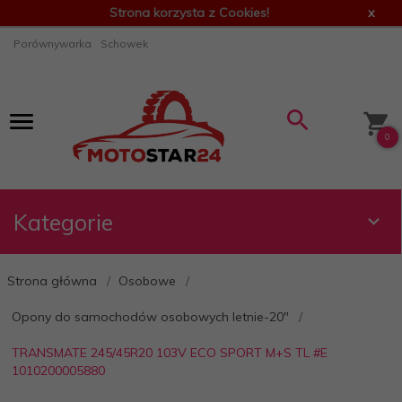
Strona korzysta z Cookies!
x
Porównywarka
Schowek
0
Kategorie
Strona główna
Osobowe
Opony do samochodów osobowych letnie-20"
TRANSMATE 245/45R20 103V ECO SPORT M+S TL #E
1010200005880