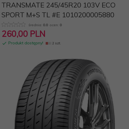
TRANSMATE 245/45R20 103V ECO
SPORT M+S TL #E 1010200005880
średnia:
0.0
ocen:
0
260,
00
PLN
Produkt dostępny!
2 szt.