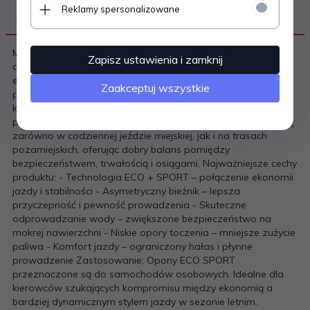
Reklamy spersonalizowane
OPIS PRODUKTU
M+S, TLOpony letnie ECO SPORT do samochodów
Zapisz ustawienia i zamknij
osobowych to nowoczesne rozwiązanie łączące
ekonomiczną jazdę z dynamicznym charakterem
Zaakceptuj wszystkie
prowadzenia. Model został zaprojektowany dla kierowców,
którzy oczekują niskich oporów toczenia, komfortu oraz
pewnej stabilności w warunkach letnich. Opona sprawdza się
zarówno w codziennej jeździe miejskiej, jak i na trasach
pozamiejskich, oferując dobry balans pomiędzy
bezpieczeństwem, trwałością i osiągami. Najważniejsze cechy
produktu: - Technologia ECO + SPORT – połączenie ekonomii
jazdy i stabilności - Asymetryczny bieżnik – lepsza
przyczepność i pewność prowadzenia - Skuteczne
odprowadzanie wody – zwiększone bezpieczeństwo na
mokrej nawierzchni - Niskie opory toczenia – mniejsze zużycie
paliwa - Komfort jazdy – ograniczony hałas i płynne
prowadzenie Zastosowanie: Opony ECO SPORT
przeznaczone są do samochodów osobowych. Idealne dla
kierowców szukających kompromisu między ekonomią a
bardziej dynamicznym stylem jazdy w sezonie letnim.