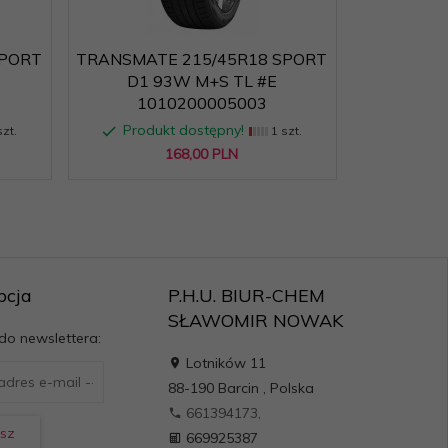
SPORT
TRANSMATE 215/45R18 SPORT
TRANS
D1 93W M+S TL #E
SOLITUD
1010200005003
10
Produkt dostępny!
Prod
zt.
1 szt.
168,
00
PLN
pcja
P.H.U. BIUR-CHEM
SŁAWOMIR NOWAK
 do newslettera:
Lotników 11
88-190
Barcin
,
Polska
661394173,
sz
669925387