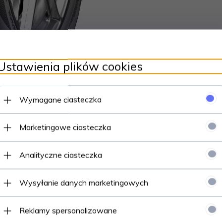
Ustawienia plików cookies
Wymagane ciasteczka
Marketingowe ciasteczka
Analityczne ciasteczka
Opinie Klientów
Wysyłanie danych marketingowych
owoczesne rozwiązanie dedykowane samochodom osobowym, łączą
Reklamy spersonalizowane
lą o kierowcach oczekujących stabilności, precyzji prowadzenia 