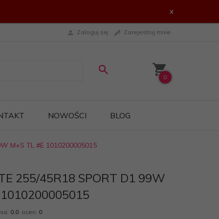
x
Zaloguj się
Zarejestruj mnie
0
NTAKT
NOWOŚCI
BLOG
W M+S TL #E 1010200005015
E 255/45R18 SPORT D1 99W
 1010200005015
nia:
0.0
ocen:
0