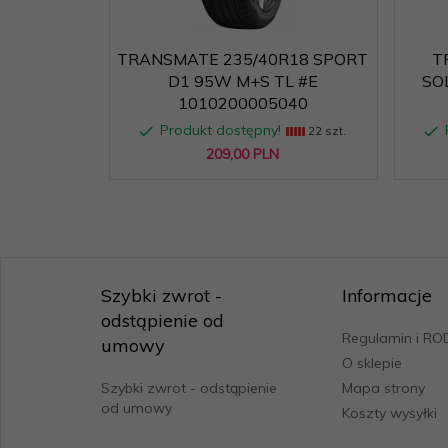
Kod EPREL:
1823854
TRANSMATE 235/40R18 SPORT
T
D1 95W M+S TL #E
SO
Kod producenta:
1010200005015
1010200005040
Produkt dostępny!
22 szt.
Link do bazy
https://eprel.ec.europa.eu/
EPREL:
209,
00
PLN
Magazyn:
M24
M+S/3PMSF:
M+S
Szybki zwrot -
Informacje
Nazwa:
SPORT D1
odstąpienie od
Regulamin i R
umowy
Nowe
O sklepie
hamowanie na
B
Szybki zwrot - odstąpienie
Mapa strony
mokrym:
od umowy
Koszty wysyłki
Nowe opory