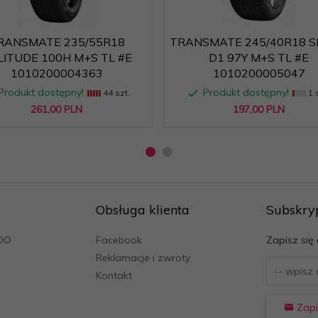
RANSMATE 235/55R18
TRANSMATE 245/40R18 
LITUDE 100H M+S TL #E
D1 97Y M+S TL #E
1010200004363
1010200005047
Produkt dostępny!
Produkt dostępny!
44 szt.
1 s
screen/product/tyres/1823854
261,
00
PLN
197,
00
PLN
Obsługa klienta
Subskry
ODO
Facebook
Zapisz się
Reklamacje i zwroty
Kontakt
Zapi