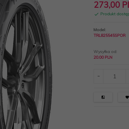
273,
00
P
Produkt dostę
Model:
TRL825545SPOR
Wysyłka od:
20.00 PLN