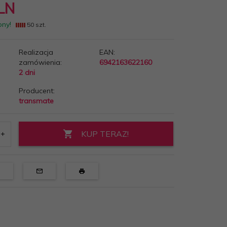
LN
pny!
50 szt.
Realizacja
EAN:
zamówienia:
6942163622160
2 dni
Producent:
transmate
KUP TERAZ!