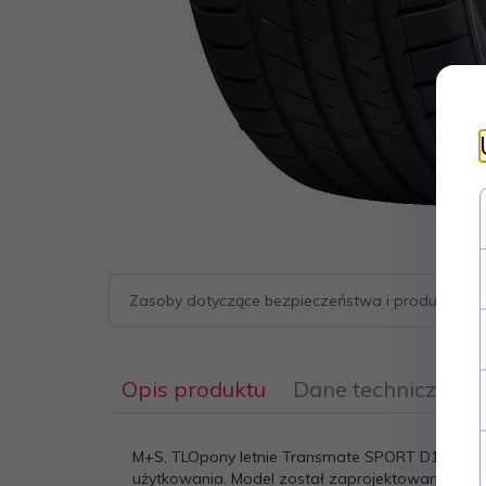
Zasoby dotyczące bezpieczeństwa i produktów
Opis produktu
Dane techniczne
M+S, TLOpony letnie Transmate SPORT D1 to n
użytkowania. Model został zaprojektowany z myś