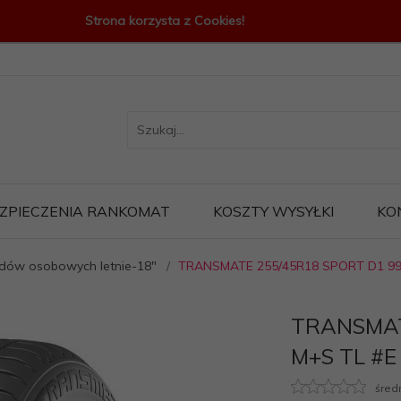
Strona korzysta z Cookies!
ZPIECZENIA RANKOMAT
KOSZTY WYSYŁKI
KO
ów osobowych letnie-18"
TRANSMATE 255/45R18 SPORT D1 99
TRANSMAT
M+S TL #E
śred