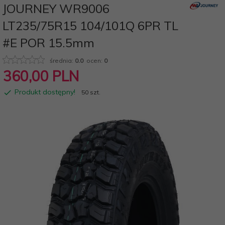
JOURNEY WR9006
LT235/75R15 104/101Q 6PR TL
#E POR 15.5mm
średnia:
0.0
ocen:
0
360,
00
PLN
Produkt dostępny!
50 szt.