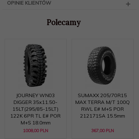
OPINIE KLIENTÓW
Polecamy
JOURNEY WN03
SUMAXX 205/70R15
DIGGER 35x11.50-
MAX TERRA M/T 100Q
15LT(295/85-15LT)
RWL E# M+S POR
122K 6PR TL E# POR
212171SA 15.5mm
M+S 18.0mm
1008,
00
PLN
367,
00
PLN