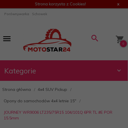
Strona korzysta z Cookies!
x
Porównywarka
Schowek
0
Kategorie
Strona główna
4x4 SUV Pickup
Opony do samochodów 4x4 letnie 15"
JOURNEY WR9006 LT235/75R15 104/101Q 6PR TL #E POR
15.5mm