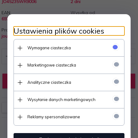
JO45235WR9006
2 dni
EAN:
Wysyłka od:
6977774057988
20.00 PLN
Ustawienia plików cookies
Producent:
journey
Wymagane ciasteczka
Marketingowe ciasteczka
KUP TERAZ!
Analityczne ciasteczka
Wysyłanie danych marketingowych
Reklamy spersonalizowane