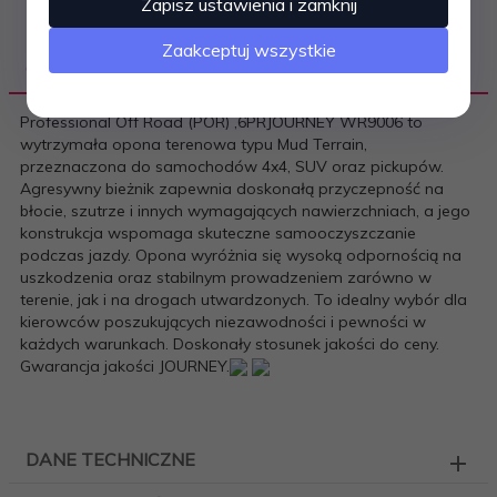
Zapisz ustawienia i zamknij
Zaakceptuj wszystkie
OPIS PRODUKTU
Professional Off Road (POR) ,6PRJOURNEY WR9006 to
wytrzymała opona terenowa typu Mud Terrain,
przeznaczona do samochodów 4x4, SUV oraz pickupów.
Agresywny bieżnik zapewnia doskonałą przyczepność na
błocie, szutrze i innych wymagających nawierzchniach, a jego
konstrukcja wspomaga skuteczne samooczyszczanie
podczas jazdy. Opona wyróżnia się wysoką odpornością na
uszkodzenia oraz stabilnym prowadzeniem zarówno w
terenie, jak i na drogach utwardzonych. To idealny wybór dla
kierowców poszukujących niezawodności i pewności w
każdych warunkach. Doskonały stosunek jakości do ceny.
Gwarancja jakości JOURNEY.
DANE TECHNICZNE