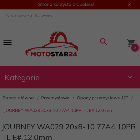
Strona korzysta z Cookies!
x
Porównywarka
Schowek
0
Kategorie
Strona główna
Przemysłowe
Opony przemysłowe 10"
JOURNEY WA029 20x8-10 77A4 10PR TL E# 12.0mm
JOURNEY WA029 20x8-10 77A4 10PR
TL E# 12.0mm