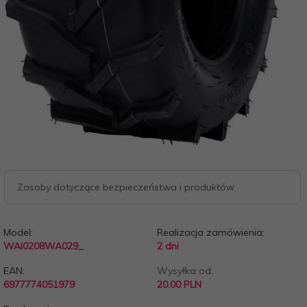
Zasoby dotyczące bezpieczeństwa i produktów
Model:
Realizacja zamówienia:
WAI0208WA029_
2 dni
EAN:
Wysyłka od:
6977774051979
20.00 PLN