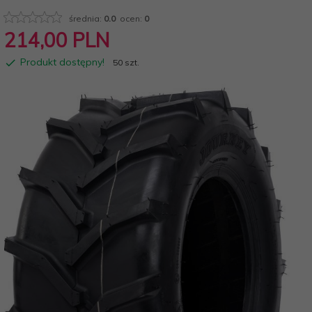
średnia:
0.0
ocen:
0
214,
00
PLN
Produkt dostępny!
50 szt.