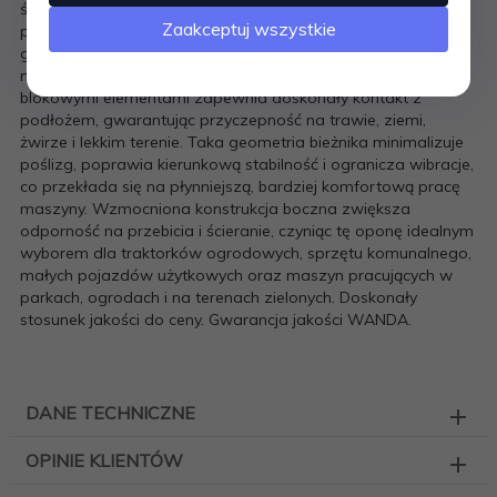
świecie.WANDA P512 została zaprojektowana z myślą o
Zaakceptuj wszystkie
pojazdach pracujących na zróżnicowanych nawierzchniach,
gdzie liczy się stabilność, pewna trakcja i wysoka odporność
na zużycie. Jej szeroki, zygzakowy bieżnik z dużymi,
blokowymi elementami zapewnia doskonały kontakt z
podłożem, gwarantując przyczepność na trawie, ziemi,
żwirze i lekkim terenie. Taka geometria bieżnika minimalizuje
poślizg, poprawia kierunkową stabilność i ogranicza wibracje,
co przekłada się na płynniejszą, bardziej komfortową pracę
maszyny. Wzmocniona konstrukcja boczna zwiększa
odporność na przebicia i ścieranie, czyniąc tę oponę idealnym
wyborem dla traktorków ogrodowych, sprzętu komunalnego,
małych pojazdów użytkowych oraz maszyn pracujących w
parkach, ogrodach i na terenach zielonych. Doskonały
stosunek jakości do ceny. Gwarancja jakości WANDA.
DANE TECHNICZNE
OPINIE KLIENTÓW