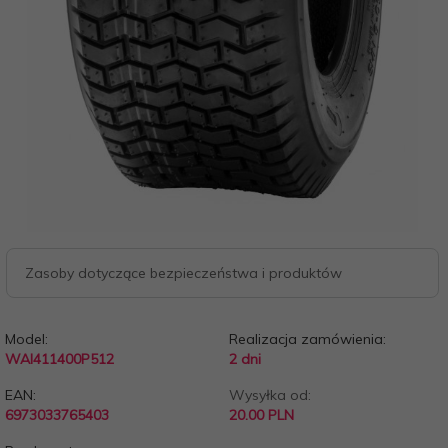
Zasoby dotyczące bezpieczeństwa i produktów
Model:
Realizacja zamówienia:
WAI411400P512
2 dni
EAN:
Wysyłka od:
6973033765403
20.00 PLN