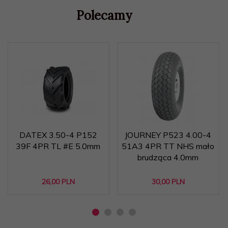
Polecamy
DATEX 3.50-4 P152
JOURNEY P523 4.00-4
39F 4PR TL #E 5.0mm
51A3 4PR TT NHS mało
brudząca 4.0mm
26,
00
PLN
30,
00
PLN