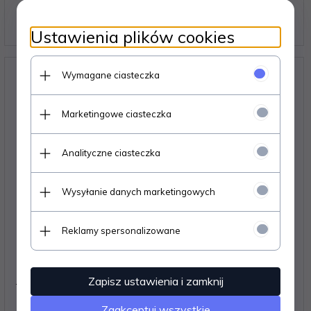
#E 1010200005019
279,
00
PLN
Ustawienia plików cookies
Wymagane ciasteczka
Marketingowe ciasteczka
Analityczne ciasteczka
Wysyłanie danych marketingowych
Reklamy spersonalizowane
Zapisz ustawienia i zamknij
TRANSMATE 255/55R19 ECO SPORT 111 V M+S TL
#E 1010200003439
Zaakceptuj wszystkie