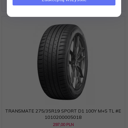
292,
00
PLN
TRANSMATE 275/35R19 SPORT D1 100Y M+S TL #E
1010200005018
297,
00
PLN