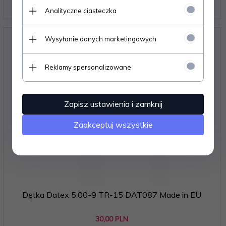
30,
00
PLN
Analityczne ciasteczka
Wysyłanie danych marketingowych
Reklamy spersonalizowane
Zapisz ustawienia i zamknij
Zaakceptuj wszystkie
Dętka Datex 5.00-9 TR-15 DAT087 Made in EU
30,
00
PLN