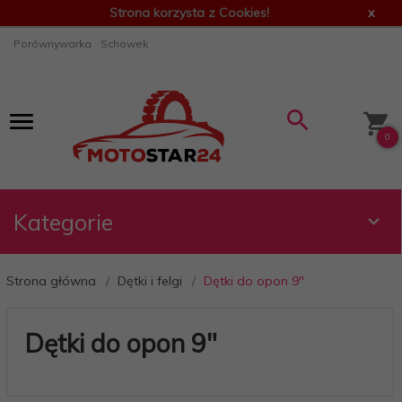
Strona korzysta z Cookies!
x
Porównywarka
Schowek
0
Kategorie
Strona główna
Dętki i felgi
Dętki do opon 9"
Dętki do opon 9"