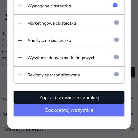
Wymagane ciasteczka
Niestety nie znaleziono produktu!
Marketingowe ciasteczka
1. Sprawdź poprawność zapytania i spróbuj ponownie.
2. Ogranicz szukane słowa do jednego lub dwóch.
Analityczne ciasteczka
3. Podaj ogólną nazwę produktu, którego szukasz. Później
będziesz mógł ograniczyć wyniki wyszukiwania korzystając z
Wysyłanie danych marketingowych
zaawansowanych filtrów.
4. Zadzwoń do nas lub napisz e-mail -
POMOŻEMY
szukanie zaawansowane
Reklamy spersonalizowane
Zapisz ustawienia i zamknij
Szybki zwrot - odstąpienie od umowy
Zaakceptuj wszystkie
Informacje
Obsługa klienta