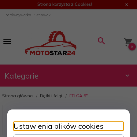
Strona korzysta z Cookies!
x
Porównywarka
Schowek
0
Kategorie
Strona główna
Dętki i felgi
FELGA 6''
FELGA 6''
Ustawienia plików cookies