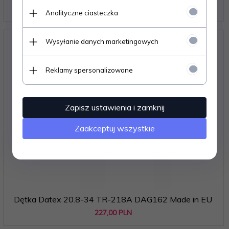
200,
00
PLN
Analityczne ciasteczka
Wysyłanie danych marketingowych
Reklamy spersonalizowane
Zapisz ustawienia i zamknij
Zaakceptuj wszystkie
Dętka Datex 20.8-34 TR-218A DAG162 Made in EU
227,
00
PLN