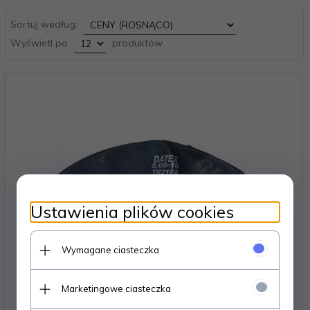
sort
Sortuj według:
pop
Wyświetl po
produktów
Ustawienia plików cookies
Wymagane ciasteczka
Marketingowe ciasteczka
Dętka Datex 16.9/18.4/20.8-34 TR218A 07-0457