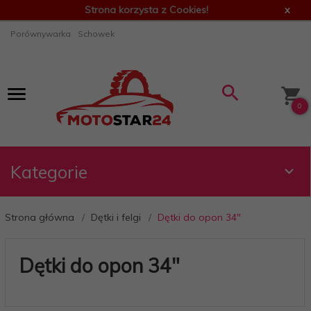
Strona korzysta z Cookies!
x
Porównywarka
Schowek
0
Kategorie
Strona główna
Dętki i felgi
Dętki do opon 34"
Dętki do opon 34"